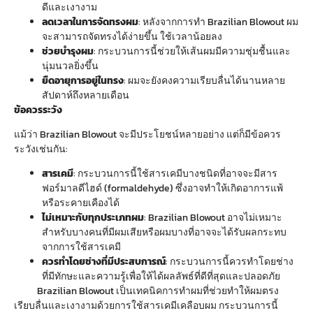
ดีและเงางาม
ลดเวลาในการจัดทรงผม
: หลังจากการทำ Brazilian Blowout ผม
จะสามารถจัดทรงได้ง่ายขึ้น ใช้เวลาน้อยลง
ช่วยบำรุงผม
: กระบวนการนี้ช่วยให้เส้นผมมีความชุ่มชื้นและ
นุ่มนวลยิ่งขึ้น
ยืดอายุการอยู่ในทรง
: ผมจะยังคงความเรียบลื่นได้นานหลาย
สัปดาห์ถึงหลายเดือน
ข้อควรระวัง
แม้ว่า Brazilian Blowout จะมีประโยชน์หลายอย่าง แต่ก็มีข้อควร
ระวังเช่นกัน:
สารเคมี
: กระบวนการนี้ใช้สารเคมีบางชนิดที่อาจจะมีสาร
ฟอร์มาลดีไฮด์ (formaldehyde) ซึ่งอาจทำให้เกิดอาการแพ้
หรือระคายเคืองได้
ไม่เหมาะกับทุกประเภทผม
: Brazilian Blowout อาจไม่เหมาะ
สำหรับบางคนที่มีผมเสียหรือผมบางที่อาจจะได้รับผลกระทบ
จากการใช้สารเคมี
ควรทำโดยช่างที่มีประสบการณ์
: กระบวนการนี้ควรทำโดยช่าง
ที่มีทักษะและความรู้เพื่อให้ได้ผลลัพธ์ที่ดีที่สุดและปลอดภัย
Brazilian Blowout เป็นเทคนิคการทำผมที่ช่วยทำให้ผมตรง
เรียบลื่นและเงางามด้วยการใช้สารเคมีเคลือบผม กระบวนการนี้