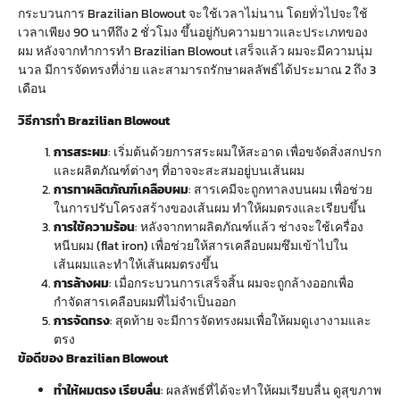
กระบวนการ Brazilian Blowout จะใช้เวลาไม่นาน โดยทั่วไปจะใช้
เวลาเพียง 90 นาทีถึง 2 ชั่วโมง ขึ้นอยู่กับความยาวและประเภทของ
ผม หลังจากทำการทำ Brazilian Blowout เสร็จแล้ว ผมจะมีความนุ่ม
นวล มีการจัดทรงที่ง่าย และสามารถรักษาผลลัพธ์ได้ประมาณ 2 ถึง 3
เดือน
วิธีการทำ Brazilian Blowout
การสระผม
: เริ่มต้นด้วยการสระผมให้สะอาด เพื่อขจัดสิ่งสกปรก
และผลิตภัณฑ์ต่างๆ ที่อาจจะสะสมอยู่บนเส้นผม
การทาผลิตภัณฑ์เคลือบผม
: สารเคมีจะถูกทาลงบนผม เพื่อช่วย
ในการปรับโครงสร้างของเส้นผม ทำให้ผมตรงและเรียบขึ้น
การใช้ความร้อน
: หลังจากทาผลิตภัณฑ์แล้ว ช่างจะใช้เครื่อง
หนีบผม (flat iron) เพื่อช่วยให้สารเคลือบผมซึมเข้าไปใน
เส้นผมและทำให้เส้นผมตรงขึ้น
การล้างผม
: เมื่อกระบวนการเสร็จสิ้น ผมจะถูกล้างออกเพื่อ
กำจัดสารเคลือบผมที่ไม่จำเป็นออก
การจัดทรง
: สุดท้าย จะมีการจัดทรงผมเพื่อให้ผมดูเงางามและ
ตรง
ข้อดีของ Brazilian Blowout
ทำให้ผมตรง เรียบลื่น
: ผลลัพธ์ที่ได้จะทำให้ผมเรียบลื่น ดูสุขภาพ