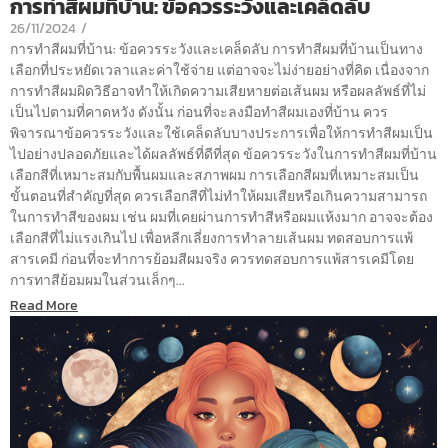
การทำสีผมที่บ้าน: ข้อควรระวังและเคล็ดลับ
26/11/2024
/
การทำสีผมที่บ้าน: ข้อควรระวังและเคล็ดลับ การทำสีผมที่บ้านเป็นทาง
เลือกที่ประหยัดเวลาและค่าใช้จ่าย แต่อาจจะไม่ง่ายอย่างที่คิด เนื่องจาก
การทำสีผมผิดวิธีอาจทำให้เกิดความเสียหายต่อเส้นผม หรือผลลัพธ์ที่ไม่
เป็นไปตามที่คาดหวัง ดังนั้น ก่อนที่จะลงมือทำสีผมเองที่บ้าน ควร
พิจารณาข้อควรระวังและใช้เคล็ดลับบางประการเพื่อให้การทำสีผมเป็น
ไปอย่างปลอดภัยและได้ผลลัพธ์ที่ดีที่สุด ข้อควรระวังในการทำสีผมที่บ้าน
เลือกสีที่เหมาะสมกับพื้นผมและสภาพผม การเลือกสีผมที่เหมาะสมเป็น
ขั้นตอนที่สำคัญที่สุด ควรเลือกสีที่ไม่ทำให้ผมเสียหรือเกินความสามารถ
ในการทำสีของผม เช่น ผมที่เคยผ่านการทำสีหรือผมแห้งมาก อาจจะต้อง
เลือกสีที่ไม่แรงเกินไป เพื่อหลีกเลี่ยงการทำลายเส้นผม ทดสอบการแพ้
สารเคมี ก่อนที่จะทำการย้อมสีผมจริง ควรทดสอบการแพ้สารเคมีโดย
การทาสีย้อมผมในส่วนเล็กๆ...
Read More