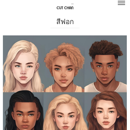
สีฟอก