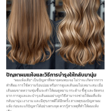
ปัญหาผมแห้งและวิธีการบำรุงให้กลับมานุ่ม
“ผมแห้งเสีย” เป็นปัญหาที่หลายคนพบเจอ ไม่ว่าจะเกิดจากการ
ทำสีผม การใช้ความร้อนบ่อย หรือการดูแลเส้นผมไม่เหมาะสม เมื่อ
เส้นผมขาดความชุ่มชื้นจะทำให้ผมดูหยาบ กระด้าง ชี้ฟู และจัดทรง
ยาก การดูแลและบำรุงเส้นผมอย่างถูกวิธีสามารถช่วยให้ผมที่แห้ง
กลับมานุ่ม เงางาม และมีสุขภาพดีได้อีกครั้ง สาเหตุของปัญหาผม
แห้ง ก่อนจะแก้ปัญหาได้อย่างตรงจุด ควรรู้สาเหตุที่ทำให้ผมแห้ง