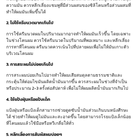
ความมัน ควรหลีกเลี่ยงแชมพูที่มีส่วนผสมของซิลิโคนหรือส่วนผสมที่
ทำให้ผมมันเพิ่มขึ้นได้
2. ไม่ใช้ครีมนวดมากเกินไป
การใช้ครีมนวดผมในปริมาณมากอาจทำให้ผมมันเร็วขึ้น โดยเฉพาะ
ในช่วงโคนผม ควรใช้ครีมนวดในปริมาณที่พอเหมาะ และหลีกเลี่ยง
การทาที่โคนผม ครีมนวดควรเน้นไปที่ปลายผมเพื่อไม่ให้มันเกาะตัว
บริเวณโคนผม
3. การสระผมไม่บ่อยเกินไป
การสระผมบ่อยเกินไปอาจทำให้ผมเสียสมดุลตามธรรมชาติและ
กระตุ้นให้ต่อมไขมันผลิตน้ำมันมากขึ้น ควรสระผมในช่วงที่จำเป็น
หรือประมาณ 2-3 ครั้งต่อสัปดาห์ เพื่อไม่ให้ผมผลิตน้ำมันมากเกินไป
4. ใช้แป้งฝุ่นหรือแป้งเด็ก
แป้งฝุ่นหรือแป้งเด็กสามารถช่วยดูดซับน้ำมันส่วนเกินบนหนังศีรษะ
ได้ ช่วยทำให้ผมดูไม่มันและสะอาดขึ้น โดยสามารถโรยแป้งเล็กน้อย
ที่โคนผมแล้วใช้มือหรือหวีเกลี่ยให้ทั่ว
5. หลีกเลี่ยงการสัมผัสผมบ่อยๆ