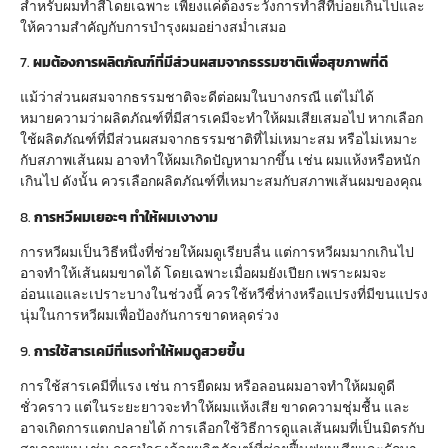
สำหรับผมทำสีโดยเฉพาะ เพียงแค่ต้องระวังการทำสีที่บ่อยเกินไปและ
ให้ความสำคัญกับการบำรุงผมอย่างสม่ำเสมอ
7.
ผมต้องการผลิตภัณฑ์ที่มีส่วนผสมจากธรรมชาติเพื่อสุขภาพที่ดี
แม้ว่าส่วนผสมจากธรรมชาติจะดีต่อผมในบางกรณี แต่ไม่ได้
หมายความว่าผลิตภัณฑ์ที่มีสารเคมีจะทำให้ผมเสียเสมอไป หากเลือก
ใช้ผลิตภัณฑ์ที่มีส่วนผสมจากธรรมชาติที่ไม่เหมาะสม หรือไม่เหมาะ
กับสภาพเส้นผม อาจทำให้ผมเกิดปัญหามากขึ้น เช่น ผมแห้งหรือหนัก
เกินไป ดังนั้น ควรเลือกผลิตภัณฑ์ที่เหมาะสมกับสภาพเส้นผมของคุณ
8.
การหวีผมเยอะๆ ทำให้ผมเงางาม
การหวีผมเป็นวิธีหนึ่งที่ช่วยให้ผมดูเรียบลื่น แต่การหวีผมมากเกินไป
อาจทำให้เส้นผมขาดได้ โดยเฉพาะเมื่อผมยังเปียก เพราะผมจะ
อ่อนแอและเปราะบางในช่วงนี้ ควรใช้หวีซี่ห่างหรือแปรงที่มีขนแปรง
นุ่มในการหวีผมเพื่อป้องกันการขาดหลุดร่วง
9.
การใช้สารเคมีที่แรงทำให้ผมดูสวยขึ้น
การใช้สารเคมีที่แรง เช่น การยืดผม หรือลอนผมอาจทำให้ผมดูดี
ชั่วคราว แต่ในระยะยาวจะทำให้ผมแห้งเสีย ขาดความชุ่มชื้น และ
อาจเกิดการแตกปลายได้ การเลือกใช้วิธีการดูแลเส้นผมที่เป็นมิตรกับ