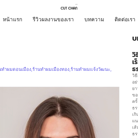
หน้าแรก
รีวิวผลงานของเรา
บทความ
ติดต่อเรา
บ
วิ
เร
ธ
านทำผมดอนเมือง
,
ร้านทำผมเมืองทอง
,
ร้านทำผมแจ้งวัฒนะ
,
วิธ
อย
ยา
ขอ
คร
ธร
เก
แน
เส
ธร