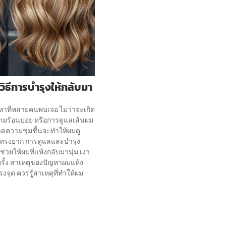
ธีการบำรุงให้กลับมา
ที่หลายคนพบเจอ ไม่ว่าจะเกิด
มร้อนบ่อย หรือการดูแลเส้นผม
าดความชุ่มชื้นจะทำให้ผมดู
ัดทรงยาก การดูแลและบำรุง
่วยให้ผมที่แห้งกลับมานุ่ม เงา
ครั้ง สาเหตุของปัญหาผมแห้ง
งจุด ควรรู้สาเหตุที่ทำให้ผม