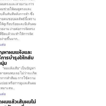
 ผมตรงและสวยงาม การ
ดผมช่วยให้ผมดูตรงและ
ยบลื่นทันทีหลังการทำ ซึ่ง
ายคนชอบผลลัพธ์นี้เพราะ
ห้ดูเรียบร้อยและมีเส้นผม
สวยงาม ง่ายต่อการจัดทรง
ี่ยืดแล้วจะทำให้การจัด
ง่ายขึ้นมาก...
นต่อ
ัญหาผมแห้งและ
ธีการบำรุงให้กลับ
นุ่ม
มแห้งเสีย” เป็นปัญหา
หลายคนพบเจอ ไม่ว่าจะเกิด
กการทำสีผม การใช้ความ
อนบ่อย หรือการดูแลเส้นผม
เหมาะสม...
นต่อ
ดผมแล้วเส้นผมไม่