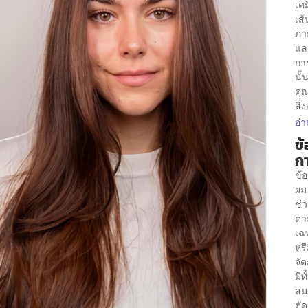
เคม
เส้
ภา
และ
กา
นั
คุ
สิ่
อ่า
ข้
ก
ข้
ผม 
ช่
ตา
เฉพ
หรื
จัด
มีทั
สน
ตั