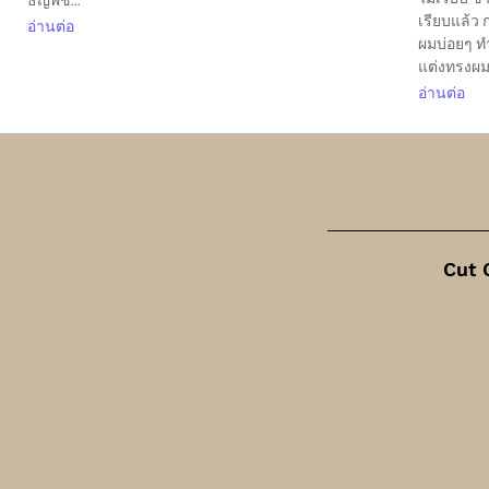
ธัญพืช...
เรียบแล้ว 
อ่านต่อ
ผมบ่อยๆ ท
แต่งทรงผม.
อ่านต่อ
Cut 