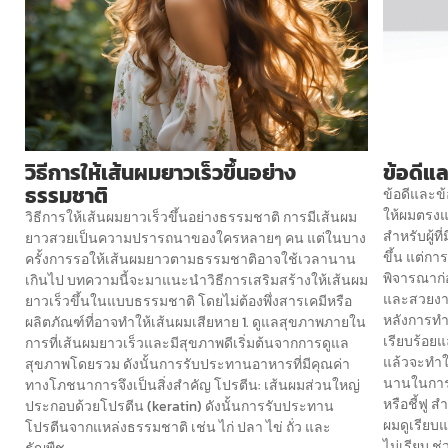
วิธีการให้เส้นผมยาวเร็วขึ้นอย่าง
ข้อดีแ
ธรรมชาติ
ข้อดีและข้
ให้ผมตรงแ
วิธีการให้เส้นผมยาวเร็วขึ้นอย่างธรรมชาติ การมีเส้นผม
สำหรับผู้ท
ยาวสวยเป็นความปรารถนาของใครหลายๆ คน แต่ในบาง
ขึ้น แต่การ
ครั้งการรอให้เส้นผมยาวตามธรรมชาติอาจใช้เวลานาน
พิจารณาก่
เกินไป บทความนี้จะมาแนะนำวิธีการเสริมสร้างให้เส้นผม
และสวยงาม
ยาวเร็วขึ้นในแบบธรรมชาติ โดยไม่ต้องพึ่งสารเคมีหรือ
หลังการทำ
ผลิตภัณฑ์ที่อาจทำให้เส้นผมเสียหาย 1. ดูแลสุขภาพภายใน
เรียบร้อยแ
การที่เส้นผมยาวเร็วและมีสุขภาพดีเริ่มต้นจากการดูแล
แล้วจะทำใ
สุขภาพโดยรวม ดังนั้นการรับประทานอาหารที่มีคุณค่า
นานในการ
ทางโภชนาการจึงเป็นสิ่งสำคัญ โปรตีน: เส้นผมส่วนใหญ่
หรือชี้ฟู 
ประกอบด้วยโปรตีน (keratin) ดังนั้นการรับประทาน
ผมดูเรียบ
โปรตีนจากแหล่งธรรมชาติ เช่น ไก่ ปลา ไข่ ถั่ว และ
ไม่เรียบ 