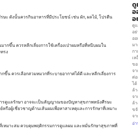
ด
อ
อย
ษะ ดังนั้นควรกินอาหารที่มีประโยชน์ เช่น ผัก, ผลไม้, โปรตีน
ดู
อย
ออก
มา
มากขึ้น ควรหลีกเลี่ยงการใช้เครื่องเป่าผมหรือที่หนีบผมใน
กา
่งทรง
เห
ขอ
จาก
ขึ้น ควรเลือกสวมหมวกที่ระบายอากาศได้ดี และหลีกเลี่ยงการ
ต่
ได้
ล้
จา
ังจากการดูแลรักษา อาจจะเป็นสัญญาณของปัญหาสุขภาพหนังศีรษะ
ล้า
หรือผู้เชี่ยวชาญด้านเส้นผมเพื่อหาสาเหตุและการรักษาที่เหมาะ
ขจ
จา
อ่า
่เหมาะสม ควบคุมพฤติกรรมการดูแลผม และหมั่นรักษาสุขภาพที่