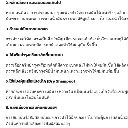
2. หลีกเลี่ยงการสระผมบ่อยเกินไป
หลายคนคิดว่าการสระผมบ่อยๆ จะช่วยกำจัดความมันได้ แต่จริงๆ แล้วก
มันพยายามชดเชยการขาดน้ำมันธรรมชาติที่ถูกล้างออกไป แนะนำให้สระผม
3. ล้างผมให้สะอาดหมดจด
การล้างผมให้สะอาดเป็นสิ่งสำคัญ เมื่อสระผมแล้วต้องมั่นใจว่าแชมพูได
เส้นผม เพราะหากมีสารตกค้าง จะทำให้ผมดูมันเร็วขึ้น
4. ใช้ครีมบำรุงหรือมาส์กที่เหมาะสม
ควรเลือกครีมบำรุงหรือมาส์กที่มีความเบาและไม่ทำให้ผมมันขึ้น ใช้ผลิตภ
ควรหลีกเลี่ยงครีมบำรุงที่มีน้ำมันหนัก เพราะอาจทำให้ผมมันเพิ่มขึ้น
5. ใช้แป้งฝุ่นหรือแป้งเด็ก (Dry Shampoo)
หากต้องการควบคุมความมันระหว่างวัน แป้งฝุ่นหรือแป้งเด็ก (หรือแชมพูแ
ดูสดชื่นและไม่มันในทันที
6. หลีกเลี่ยงการสัมผัสผมบ่อยๆ
การจับผมหรือสัมผัสผมบ่อยๆ อาจทำให้มือของเราไปกระตุ้นการผลิตน้ำมันท
ดังนั้นควรหลีกเลี่ยงการสัมผัสผมบ่อยๆ