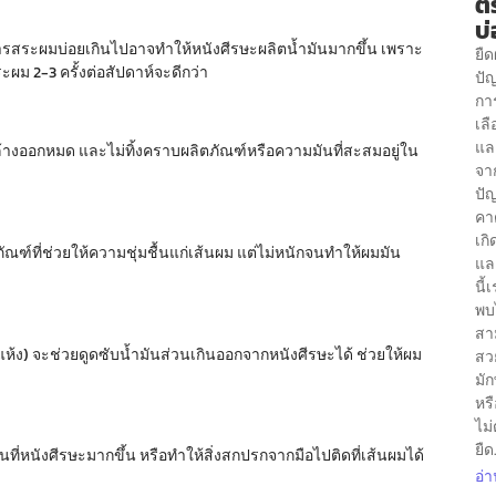
ต
บ่
ารสระผมบ่อยเกินไปอาจทำให้หนังศีรษะผลิตน้ำมันมากขึ้น เพราะ
ยื
 2-3 ครั้งต่อสัปดาห์จะดีกว่า
ปัญ
การ
เลื
และ
้ล้างออกหมด และไม่ทิ้งคราบผลิตภัณฑ์หรือความมันที่สะสมอยู่ใน
จา
ปัญ
คา
เก
ัณฑ์ที่ช่วยให้ความชุ่มชื้นแก่เส้นผม แต่ไม่หนักจนทำให้ผมมัน
แล
นี้
พบไ
สา
ห้ง) จะช่วยดูดซับน้ำมันส่วนเกินออกจากหนังศีรษะได้ ช่วยให้ผม
สวย
มั
หร
ไม
ยืด.
ี่หนังศีรษะมากขึ้น หรือทำให้สิ่งสกปรกจากมือไปติดที่เส้นผมได้
อ่า