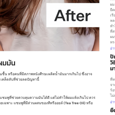
ผม
ยื
เรี
หล
ทำใ
ที่
ผมท
ทรง
อ่า
ป
าผมมัน
วิ
มา
 หรือคนที่มีสภาพหนังศีรษะผลิตน้ำมันมากเกินไป ซึ่งอาจ
“ผ
เคล็ดลับที่ช่วยลดปัญหานี้
ที่
จา
ร้
ไม่
ชมพูที่ช่วยควบคุมความมันได้ดี แต่ไม่ทำให้ผมแห้งเกินไป ควร
อ่า
ยเฉพาะ แชมพูที่มีส่วนผสมของทีทรีออยล์ (Tea Tree Oil) หรือ
ยื