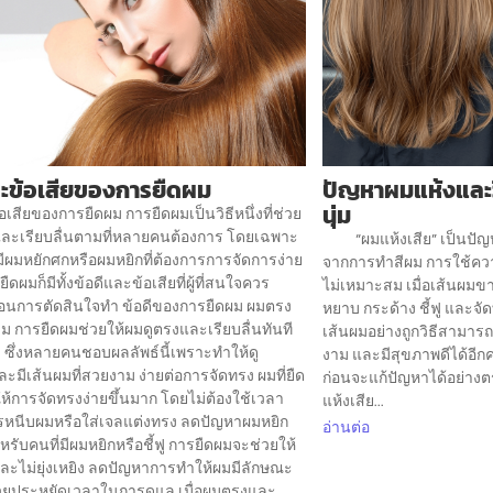
ละข้อเสียของการยืดผม
ปัญหาผมแห้งและวิ
นุ่ม
อเสียของการยืดผม การยืดผมเป็นวิธีหนึ่งที่ช่วย
ละเรียบลื่นตามที่หลายคนต้องการ โดยเฉพาะ
“ผมแห้งเสีย” เป็นปัญหา
ี่มีผมหยักศกหรือผมหยิกที่ต้องการการจัดการง่าย
จากการทำสีผม การใช้ควา
ยืดผมก็มีทั้งข้อดีและข้อเสียที่ผู้ที่สนใจควร
ไม่เหมาะสม เมื่อเส้นผมข
อนการตัดสินใจทำ ข้อดีของการยืดผม ผมตรง
หยาบ กระด้าง ชี้ฟู และจ
 การยืดผมช่วยให้ผมดูตรงและเรียบลื่นทันที
เส้นผมอย่างถูกวิธีสามารถช
 ซึ่งหลายคนชอบผลลัพธ์นี้เพราะทำให้ดู
งาม และมีสุขภาพดีได้อีก
ละมีเส้นผมที่สวยงาม ง่ายต่อการจัดทรง ผมที่ยืด
ก่อนจะแก้ปัญหาได้อย่างตร
ห้การจัดทรงง่ายขึ้นมาก โดยไม่ต้องใช้เวลา
แห้งเสีย...
หนีบผมหรือใส่เจลแต่งทรง ลดปัญหาผมหยิก
อ่านต่อ
สำหรับคนที่มีผมหยิกหรือชี้ฟู การยืดผมจะช่วยให้
และไม่ยุ่งเหยิง ลดปัญหาการทำให้ผมมีลักษณะ
ช่วยประหยัดเวลาในการดูแล เมื่อผมตรงและ