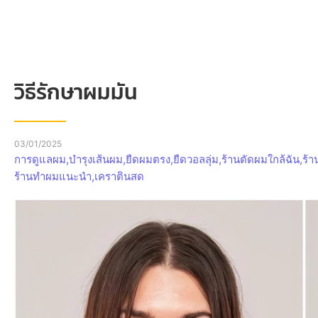
วิธีรักษาผมมัน
03/01/2025
การดูแลผม
,
บำรุงเส้นผม
,
ยืดผมตรง
,
ยืดวอลลุ่ม
,
ร้านตัดผมใกล้ฉัน
,
ร้
ร้านทำผมแนะนำ
,
เคราตินสด