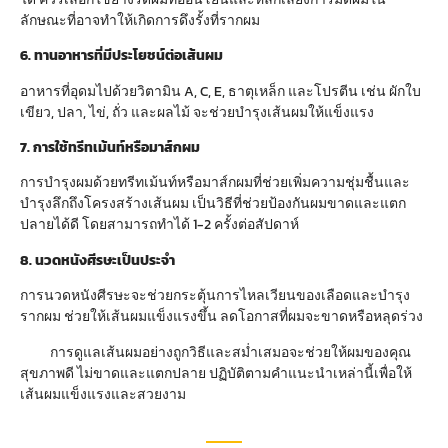
ลักษณะที่อาจทำให้เกิดการดึงรั้งที่รากผม
6. ทานอาหารที่มีประโยชน์ต่อเส้นผม
อาหารที่อุดมไปด้วยวิตามิน A, C, E, ธาตุเหล็ก และโปรตีน เช่น ผักใบ
เขียว, ปลา, ไข่, ถั่ว และผลไม้ จะช่วยบำรุงเส้นผมให้แข็งแรง
7. การใช้ทรีทเม้นท์หรือมาส์กผม
การบำรุงผมด้วยทรีทเม้นท์หรือมาส์กผมที่ช่วยเพิ่มความชุ่มชื้นและ
บำรุงลึกถึงโครงสร้างเส้นผม เป็นวิธีที่ช่วยป้องกันผมขาดและแตก
ปลายได้ดี โดยสามารถทำได้ 1-2 ครั้งต่อสัปดาห์
8. นวดหนังศีรษะเป็นประจำ
การนวดหนังศีรษะจะช่วยกระตุ้นการไหลเวียนของเลือดและบำรุง
รากผม ช่วยให้เส้นผมแข็งแรงขึ้น ลดโอกาสที่ผมจะขาดหรือหลุดร่วง
การดูแลเส้นผมอย่างถูกวิธีและสม่ำเสมอจะช่วยให้ผมของคุณ
สุขภาพดี ไม่ขาดและแตกปลาย ปฏิบัติตามคำแนะนำเหล่านี้เพื่อให้
เส้นผมแข็งแรงและสวยงาม