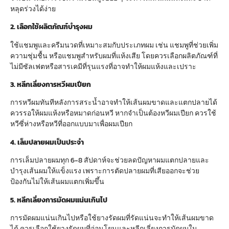
หลุดร่วงได้ง่าย
2. เลือกใช้ผลิตภัณฑ์บำรุงผม
ใช้แชมพูและครีมนวดที่เหมาะสมกับประเภทผม เช่น แชมพูที่ช่วยเพิ่ม
ความชุ่มชื้น หรือแชมพูสำหรับผมที่แห้งเสีย โดยควรเลือกผลิตภัณฑ์ที่
ไม่มีซัลเฟตหรือสารเคมีที่รุนแรงที่อาจทำให้ผมแห้งและเปราะ
3. หลีกเลี่ยงการหวีผมเปียก
การหวีผมทันทีหลังการสระน้ำอาจทำให้เส้นผมขาดและแตกปลายได้
ควรรอให้ผมแห้งหรือหมาดก่อนหวี หากจำเป็นต้องหวีผมเปียก ควรใช้
หวีซี่ห่างหรือหวีที่ออกแบบมาเพื่อผมเปียก
4. เล็มปลายผมเป็นประจำ
การเล็มปลายผมทุก 6-8 สัปดาห์จะช่วยลดปัญหาผมแตกปลายและ
บำรุงเส้นผมให้แข็งแรง เพราะการตัดปลายผมที่เสียออกจะช่วย
ป้องกันไม่ให้เส้นผมแตกเพิ่มขึ้น
5. หลีกเลี่ยงการมัดผมแน่นเกินไป
การมัดผมแน่นเกินไปหรือใช้ยางรัดผมที่รัดแน่นจะทำให้เส้นผมขาด
ได้ ควรเลือกใช้ยางรัดผมที่อ่อนโยนและหลีกเลี่ยงการมัดผมใน