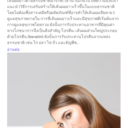
เส้นผมยาวตามธรรมชาติอาจใช้เวลานานเกินไป บทความนี้จะมา
แนะนำวิธีการเสริมสร้างให้เส้นผมยาวเร็วขึ้นในแบบธรรมชาติ
โดยไม่ต้องพึ่งสารเคมีหรือผลิตภัณฑ์ที่อาจทำให้เส้นผมเสียหาย 1.
ดูแลสุขภาพภายใน การที่เส้นผมยาวเร็วและมีสุขภาพดีเริ่มต้นจาก
การดูแลสุขภาพโดยรวม ดังนั้นการรับประทานอาหารที่มีคุณค่า
ทางโภชนาการจึงเป็นสิ่งสำคัญ โปรตีน: เส้นผมส่วนใหญ่ประกอบ
ด้วยโปรตีน (keratin) ดังนั้นการรับประทานโปรตีนจากแหล่ง
ธรรมชาติ เช่น ไก่ ปลา ไข่ ถั่ว และธัญพืช...
อ่านต่อ