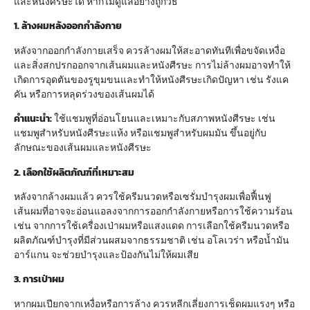
และหนังศีรษะได้ หากไม่ดูแลอย่างถูกวิธี
1. ล้างผมหลังออกกำลังกาย
หลังจากออกกำลังกายเสร็จ ควรล้างผมให้สะอาดทันทีเพื่อขจัดเหงื่อ
และสิ่งสกปรกออกจากเส้นผมและหนังศีรษะ การไม่ล้างผมอาจทำให้
เกิดการอุดตันของรูขุมขนและทำให้หนังศีรษะเกิดปัญหา เช่น รังแค
คัน หรือการหลุดร่วงของเส้นผมได้
คำแนะนำ:
ใช้แชมพูที่อ่อนโยนและเหมาะกับสภาพหนังศีรษะ เช่น
แชมพูสำหรับหนังศีรษะแห้ง หรือแชมพูสำหรับผมมัน ขึ้นอยู่กับ
ลักษณะของเส้นผมและหนังศีรษะ
2. เลือกใช้ผลิตภัณฑ์ที่เหมาะสม
หลังจากล้างผมแล้ว ควรใช้ครีมนวดหรือเซรั่มบำรุงผมเพื่อฟื้นฟู
เส้นผมที่อาจจะอ่อนแอลงจากการออกกำลังกายหรือการใช้ความร้อน
เช่น จากการใช้เครื่องเป่าผมหรือแสงแดด การเลือกใช้ครีมนวดหรือ
ผลิตภัณฑ์บำรุงที่มีส่วนผสมจากธรรมชาติ เช่น อโลเวร่า หรือน้ำมัน
อาร์แกน จะช่วยบำรุงและป้องกันไม่ให้ผมเสีย
3. การเป่าผม
หากผมเปียกจากเหงื่อหรือการล้าง ควรหลีกเลี่ยงการเช็ดผมแรงๆ หรือ