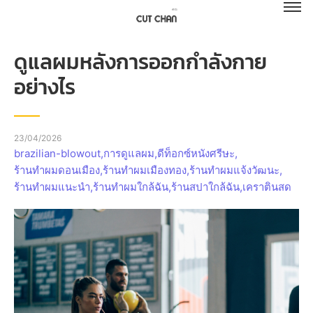
ดูแลผมหลังการออกกำลังกาย
อย่างไร
23/04/2026
brazilian-blowout
,
การดูแลผม
,
ดีท็อกซ์หนังศรีษะ
,
ร้านทำผมดอนเมือง
,
ร้านทำผมเมืองทอง
,
ร้านทำผมแจ้งวัฒนะ
,
ร้านทำผมแนะนำ
,
ร้านทำผมใกล้ฉัน
,
ร้านสปาใกล้ฉัน
,
เคราตินสด