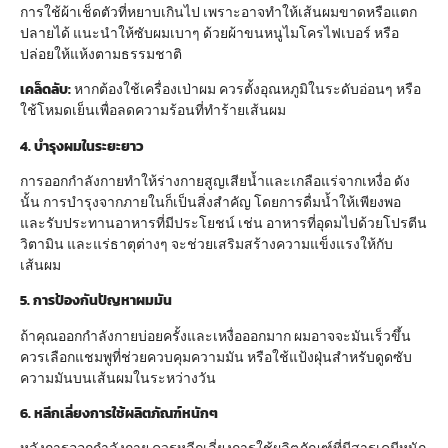
การใช้ผ้าเช็ดตัวที่หยาบเกินไป เพราะอาจทำให้เส้นผมขาดหรือแตก
ปลายได้ แนะนำให้ซับผมเบาๆ ด้วยผ้าขนหนูไมโครไฟเบอร์ หรือ
ปล่อยให้แห้งตามธรรมชาติ
เคล็ดลับ:
หากต้องใช้เครื่องเป่าผม ควรตั้งอุณหภูมิในระดับอ่อนๆ หรือ
ใช้โหมดเย็นเพื่อลดความร้อนที่ทำร้ายเส้นผม
4. บำรุงผมในระยะยาว
การออกกำลังกายทำให้ร่างกายสูญเสียน้ำและเกลือแร่จากเหงื่อ ดัง
นั้น การบำรุงจากภายในก็เป็นสิ่งสำคัญ โดยการดื่มน้ำให้เพียงพอ
และรับประทานอาหารที่มีประโยชน์ เช่น อาหารที่อุดมไปด้วยโปรตีน
วิตามิน และแร่ธาตุต่างๆ จะช่วยเสริมสร้างความแข็งแรงให้กับ
เส้นผม
5. การป้องกันปัญหาผมมัน
ถ้าคุณออกกำลังกายบ่อยครั้งและเหงื่อออกมาก ผมอาจจะมันเร็วขึ้น
ควรเลือกแชมพูที่ช่วยควบคุมความมัน หรือใช้แป้งฝุ่นสำหรับดูดซับ
ความมันบนเส้นผมในระหว่างวัน
6. หลีกเลี่ยงการใช้ผลิตภัณฑ์หนักๆ