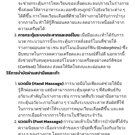
จะช่วยกระตุ้นการไหลเวียนของเลือดและลมปราณในร่างกาย
ซึ่งส่งผลให้สารอาหารและออกซิเจนถูกนำไปยังอวัยวะต่าง ๆ
ได้ดีขึ้น การไหลเวียนเลือดที่ดีช่วยให้ร่างกายได้รับการบำรุง
จากภายใน ทำให้รู้สึกผ่อนคลายและลดอาการเหนื่อยล้าจาก
ความเครียดได้
การกระตุ้นระบบประสาทและฮอร์โมน
เมื่อมือและเท้าได้รับการ
นวด กระบวนการนี้จะกระตุ้นการหลั่งฮอร์โมนที่ช่วยให้
ร่างกายผ่อนคลาย เช่น ฮอร์โมนเอ็นดอร์ฟิน (Endorphins) ซึ่ง
มีบทบาทในการลดความเครียดและอารมณ์ที่ไม่ดี นอกจากนี้
ยังช่วยปรับสมดุลของฮอร์โมนความเครียดอย่างคอร์ติซอล
(Cortisol) ให้ลดลง ส่งผลให้จิตใจสงบและผ่อนคลาย
วิธีการบำบัดผ่านสปามือและเท้า
นวดมือ (Hand Massage)
การนวดมือไม่เพียงแต่ช่วยให้มือ
รู้สึกผ่อนคลาย แต่ยังสามารถกระตุ้นจุดต่าง ๆ ที่สัมพันธ์กับ
อวัยวะสำคัญในร่างกาย เช่น การนวดที่บริเวณฝ่ามือสามารถ
กระตุ้นอวัยวะภายในต่าง ๆ รวมถึงระบบประสาท สัมผัสที่ใช้
ในการนวดช่วยทำให้ระบบการหมุนเวียนเลือดดีขึ้น และลด
อาการเมื่อยล้าจากการใช้งานในชีวิตประจำวัน
นวดเท้า (Foot Massage)
การนวดเท้าเป็นวิธีการบำบัดที่ได้รับ
ความนิยมมาก เนื่องจากเท้าของเรามีจุดที่เชื่อมโยงกับอวัยวะ
ต่าง ๆ ของร่างกาย โดยการนวดเท้าสามารถช่วยลด