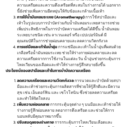
ความเครียดและความตึงเครียดที่สะสมในร่างกายได้ นอกจาก
นี้ยังช่วยเพิ่มความยืดหยุ่นให้กับข้อและกล้ามเนื้อเท้า
การใช้น้ำมันหอมระเหย (Aromatherapy)
การใช้สปามือและ
เท้าในรูปแบบการบำบัดร่วมกับน้ำมันหอมระเหยสามารถช่วย
เพิ่มประสิทธิภาพในการบำบัดความเครียดได้ดีขึ้น น้ำมันหอม
ระเหยบางชนิด เช่น ลาเวนเดอร์ หรือ เปปเปอร์มินต์ มี
คุณสมบัติในการช่วยผ่อนคลายและลดความวิตกกังวล
การแช่มือและเท้าในน้ำอุ่น
การแช่มือและเท้าในน้ำอุ่นที่ผสมด้วย
เกลือหรือน้ำมันหอมระเหย ช่วยให้ร่างกายผ่อนคลายและลด
ความเครียดจากการใช้งานในแต่ละวัน น้ำอุ่นช่วยกระตุ้นการ
ไหลเวียนของเลือดและทำให้ร่างกายรู้สึกสบายยิ่งขึ้น
ประโยชน์ของสปามือและเท้าในการบำบัดความเครียด
ลดความเครียดและความวิตกกังวล
การนวดและบำบัดด้วยสปา
มือและเท้าช่วยกระตุ้นการผลิตสารที่ช่วยให้รู้สึกดีและมีความ
สุข เช่น เอ็นดอร์ฟิน และ เซโรโทนิน ซึ่งช่วยลดความเครียด
และทำให้จิตใจสงบ
เพิ่มความผ่อนคลาย
การกระตุ้นจุดต่าง ๆ บนมือและเท้าช่วยให้
ร่างกายรู้สึกผ่อนคลาย ลดอาการตึงเครียด และช่วยให้การ
นอนหลับมีคุณภาพมากขึ้น
ปรับสมดุลของร่างกาย
การกระตุ้นการไหลเวียนเลือดและ