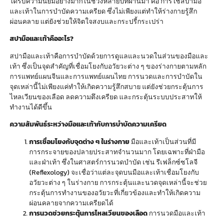
ได้รับความนิยมอย่างมากในช่วงหลายปีที่ผ่านมา คือ การใช้สปามือ
และเท้าในการบำบัดความเครียด ซึ่งไม่เพียงแต่ทำให้ร่างกายรู้สึก
ผ่อนคลาย แต่ยังช่วยให้จิตใจสงบและกระปรี้กระเปร่า
สปามือและเท้าคืออะไร?
สปามือและเท้าคือการบำบัดด้วยการดูแลและนวดในส่วนของมือและ
เท้า ซึ่งเป็นจุดสำคัญที่เชื่อมโยงกับอวัยวะต่าง ๆ ของร่างกายตามหลัก
การแพทย์แผนจีนและการแพทย์แผนไทย การนวดและการบำบัดใน
จุดเหล่านี้ไม่เพียงแค่ทำให้เกิดความรู้สึกสบาย แต่ยังช่วยกระตุ้นการ
ไหลเวียนของเลือด ลดความตึงเครียด และกระตุ้นระบบประสาทให้
ทำงานได้ดีขึ้น
ความสัมพันธ์ระหว่างมือและเท้ากับการบำบัดความเครียด
การเชื่อมโยงกับจุดต่าง ๆ ในร่างกาย
มือและเท้าเป็นส่วนที่มี
การกระจายของปลายประสาทจำนวนมาก โดยเฉพาะที่ฝ่ามือ
และฝ่าเท้า ซึ่งในศาสตร์การนวดบำบัด เช่น รีเฟล็กซ์ซโลจี
(Reflexology) จะเชื่อว่าแต่ละจุดบนมือและเท้าเชื่อมโยงกับ
อวัยวะต่าง ๆ ในร่างกาย การกระตุ้นและนวดจุดเหล่านี้จะช่วย
กระตุ้นการทำงานของอวัยวะที่เกี่ยวข้องและทำให้เกิดความ
ผ่อนคลายจากความเครียดได้
การนวดช่วยกระตุ้นการไหลเวียนของเลือด
การนวดมือและเท้า