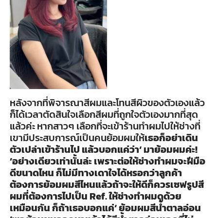
หลังจากที่พิจารณาสีผมและโทนสีผิวของตัวเองแล้ว
ก็ได้เวลาตัดสินใจเลือกสีผมที่ถูกใจตัวเองมากที่สุด
แล้วค่ะ หากสาวๆ เลือกที่จะเข้าร้านทำผมไปให้ช่างที่
เขามีประสบการณ์เป็นคนย้อมผมให้
เธอก็อย่าเดิน
ตัวเปล่าเข้าร้านไป แล้วบอกแค่ว่า
‘ มาย้อมผมค่ะ!
’
อย่างเดียวเท่านั้นล่ะ เพราะต่อให้ช่างทำผมจะฝีมือ
ดีขนาดไหน ก็ไม่มีทางเดาใจได้หรอกว่าลูกค้า
ต้องการย้อมผมสีไหน
แล้วถ้าจะให้ดีก็ควร
เซฟรูปสี
ผมที่ต้องการไปเป็น Ref. ให้ช่างทำผมดู
ด้วย
เหมือนกัน ก็ถ้าเธอบอกแค่
‘ ย้อมผมสีน้ำตาลอ่อน