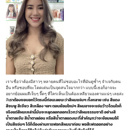
เราเชื่อว่าต้องมีสาวๆ หลายคนที่ไม่ชอบอะไรที่มันดูซ้ำๆ จำเจกับคน
อื่น หรือชอบที่จะโดดเด่นเป็นจุดสนใจมากกว่า แบบนี้เธอก็อาจจะ
อยากย้อมผมสีเจ็บๆ จี๊ดๆ ที่ใครเห็นเป็นต้องเหลียวมองตามแน่ๆ เลยล่ะ
สิ
เราต้องขอบอกไว้ตรงนี้ก่อนเลยนะว่าสีผมแจ่มๆ ทั้งหลาย เช่น สีแดง
สีชมพู สีเขียว สีเหลือง ฯลฯ ตอนย้อมใหม่ๆ สีผมอาจจะแจ่มว้าวโดนใจก็
จริง
แต่สีผมเหล่านี้มันจะหลุดลอกออกเร็วกว่าสีผมธรรมชาติ อย่างสี
น้ำตาลเข้ม สีน้ำตาลอ่อน หรือสีน้ำตาลแดงนะ
ที่สำคัญกว่าจะย้อมผมให้
เป็นสีแจ่มๆ ได้ก็ต้องผ่านการฟอกสีผมมาก่อน พอสีเฟดออกอย่าง