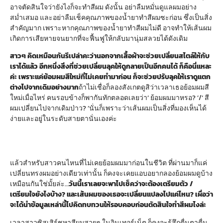
อาจตัดสินใจว่ายังไงก็จะทำสีผม ดังนั้น อย่าลืมหมั่นดูแลผมอย่าง
สม่ำเสมอ และอย่าลืมเช็คคุณภาพของน้ำยาทำสีผมซะก่อน ซึ่งเป็นสิ่ง
สำคัญมาก เพราะหากคุณภาพของน้ำยาทำสีผมไม่ดี อาจทำให้เส้นผม
เกิดการเสียหายจนยากที่จะฟื้นฟูให้กลับมานุ่มสลวยได้ดังเดิม
สาวๆ คิดเหมือนกันรึเปล่าคะว่านอกจากเสื้อผ้าจะช่วยเปลี่ยนสไตล์ให้กับ
เราได้แล้ว อีกหนึ่งสิ่งที่ช่วยเปลี่ยนลุคให้ดูกลายเป็นอีกคนได้ ก็คือ
นี่แหละ
ค่ะ เพราะแค่ย้อมผมสีใหม่ที่ไม่เคยทำมาก่อน ก็จะช่วยปรับลุคให้เราดูแตก
ต่างไปจากเดิมอย่างมาก
ถ้าไม่เชื่อก็ลองสังเกตดูสิว่าเวลาเธอย้อมผมสี
ใหม่เมื่อไหร่ คนรอบข้างก็พากันทักตลอดเลยว่า‘ ย้อมผมมาหรอ? ’/‘ สี
ผมเปลี่ยนไปจากเดิมป่าว? ’นั่นก็เพราะว่าเส้นผมเป็นสิ่งที่มองเห็นได้
ง่ายและอยู่ในระดับสายตานั่นเองค่ะ
แล้วสำหรับสาวคนไหนที่ไม่เคยย้อมผมมาก่อนในชีวิต ที่ผ่านมาก็แค่
เปลี่ยนทรงผมอย่างเดียวเท่านั้น ก็คงจะเคยแอบอยากลองย้อมผมดูบ้าง
เหมือนกันใช่มั้ยล่ะ…
วันนี้เราเลยจะพาไปเช็ค
ว่าจะต้องเตรียมตัว /
เตรียมใจยังไงบ้าง? และเส้นผมของเธอจะเปลี่ยนแปลงไปแค่ไหน? เผื่อว่า
จะได้นำข้อมูลเหล่านี้ไปคิดทบทวนให้รอบคอบก่อนตัดสินใจทำสีผมไงล่ะ
เวลาสาวซิสเสิร์ชหาสีผมสวยๆ ในอินเทอร์เน็ต ก็คงจะรู้สึกตื่นตาตื่น