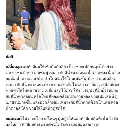
ข้อดี
เปลี่ยนลุค
แค่ทำสีผมให้เข้ากันกับสีผิว ก็จะช่วยเปลี่ยนลุคได้อย่าง
ง่ายๆ เช่น ผิวขาวอมชมพู เหมาะกับสีน้ำตาลแดง น้ำตาลทอง น้ำตาล
อมส้ม น้ำตาลอ่อน ช่วยขับใบหน้าให้โดดเด่นขึ้น, ผิวขาวอมเหลือง
เหมาะกับสีน้ำตาลแดงประกายม่วง หรือโทนประกายม่วงเหลือบแดง
ช่วยทำให้ใบหน้าสว่าง เปลี่ยนลุคให้ดูสดใสร่าเริง, ผิวสีน้ำผึ้ง เหมาะ
กับสีน้ำตาลอ่อน หรือโทนสีทองเคลือบประกายทอง ช่วยเพิ่มเสน่ห์ ดู
เย้ายวนมากขึ้น และผิวคล้ำเข้ม เหมาะกับสีน้ำตาลช็อกโกแลต หรือ
น้ำตาลสีโค้ก ช่วยให้ใบหน้าดูสดใส
อินเทรนด์
ไม่ว่าจะโอกาสไหนๆ ผู้หญิงก็หันมาทำสีผมกันทั้งนั้น จึงส่ง
ผลให้การทำสีผมติดเทรนด์จนได้รับความนิยมตลอดกาล