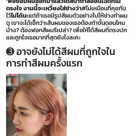
’
พอย้อมผมออกมาแล้วได้สีน้ำตาลอ่อนเฉดที่ไม่
ตรงใจ งานนี้จะเหวี่ยงใส่ช่างว่า
#ไม่เหมือนที่คุยกัน
ไว้
ไม่ได้นะ
แต่ถ้าเธอมีรูปสีผมตัวอย่างไปให้ช่างทำผม
ดู เขาจะได้เช็กว่าเส้นผมของเธอต้องทำขั้นตอนไหน
บ้าง? ต้องฟอกสีผมรึเปล่า? เพื่อให้ได้สีผมที่ตรงปก
และถูกใจเธอมากที่สุดยังไงละคะ
➌ อาจยังไม่ได้สีผมที่ถูกใจใน
การทำสีผมครั้งแรก