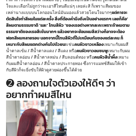
ใจและเลือกไม่ถูกว่าจะเอาสีไหนดีแน่ๆ เลยล่ะสิ ก็เพราะสีผมของ
เหล่านางแบบบนโลกออนไลน์มันมองแล้วสวยโดนใจมากๆ
แต่การจะ
ตัดสินใจทำสีผมในแต่ละครั้ง สิ่งที่ต้องคำนึงถึงเป็นอย่างแรกๆ เลยก็คือ
‘
สีผมตามธรรมชาติ ’
และ
‘ โทนสีผิว ’
ของเธอต่างหากละคะ
เพราะถ้าผมตาม
ธรรมชาติของเธอสีเข้มมากๆ แล้วอยากจะย้อมผมสีสว่างก็อาจจะต้อง
ฟอกสีผมหลายรอบ นอกจากนี้โทนสีผิวที่ไม่เหมือนกันของแต่ละคน ก็
เหมาะกับสีผมแตกต่างกันไปด้วยนะ
เช่น
คนผิวขาวเหลือง
เหมาะกับผมสี
น้ำตาลเข้ม / สีน้ำตาลแดง / สีแดง หรือ
คนผิวขาวอมชมพู
เหมาะกับผม
สีน้ำตาลอ่อน / สีน้ำตาลหม่น / สีบลอนด์ทอง หรือ
คนผิวสีน้ำผึ้ง
เหมาะ
กับผมสีน้ำตาลอ่อน / สีน้ำตาลประกายทอง ซึ่งการแมทช์สีผมให้เข้า
กับสีผิวก็จะยิ่งขับให้ผิวดูสวยผ่องขึ้นได้ด้วย
➋ ลองถามใจตัวเองให้ดีๆ ว่า
อยากทำผมสีไหน