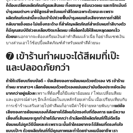
ก็ต้องเปลี่ยนผลิตภัณฑ์ดูแลเส้นผม ทั้งแชมพู ครีมนวดผม และทรีทเม้นต์
บำรุงผมต่างๆ มาใช้
สูตรสำหรับผมทำสีโดยเฉพาะ
ด้วยนะคะ
เพราะ
ผลิตภัณฑ์เหล่านี้จะเน้นเข้าไปช่วยฟื้นบำรุงผมแห้งเสียจากการทำสีให้
กลับมาแข็งแรง ไม่แข็งกระด้าง ที่สำคัญผลิตภัณฑ์สำหรับผมทำสีบางตัว
ก็มีคุณสมบัติช่วยเคลือบปิดเกล็ดผม เพื่อล็อกไม่ให้สีผมหลุดลอกเร็ว
ด้วยนะ
นอกจากจะต้องเตรียมเงินค่าทำสีผมแล้วเนี่ย ก็อย่าลืมเซฟเงิน
บางส่วนเอาไว้ช้อปปิ้งผลิตภัณฑ์สำหรับผมทำสีด้วยนะ
➐ เข้าร้านทำผมจะได้สีผมที่เป๊ะ
และปลอดภัยกว่า
ถ้าให้เปรียบเทียบข้อดี – ข้อเสียของการย้อมผมด้วยตัวเอง VS เข้าร้าน
ทำผม หากสาวๆ เลือกย้อมผมด้วยตัวเองแน่นอนว่ามันต้องประหยัดเงิน
มากกว่าอยู่แล้วละ
เพราะที่ต้องซื้อก็มีแค่ยาย้อมผม / โฟมเปลี่ยนสีผม
และอุปกรณ์ต่างๆ อีกเล็กน้อยในงบหลักร้อยเท่านั้น เมื่อเปรียบเทียบกับ
การเข้าร้านเสริมสวยไปทำสีผมก็อาจมีค่าใช้จ่ายหลายพันบาท
แต่ข้อ
เสียของการย้อมผมเองก็คืออาจได้สีผมไม่ตรงกับที่ต้องการ และมีความ
เสี่ยงที่เส้นผมจะถูกทำร้ายได้มากกว่า ถ้าเลือกใช้ผลิตภัณฑ์ที่ไม่ดีหรือ
ย้อมผมไม่ถูกวิธีนี่แหละค่ะ
เพราะฉะนั้นถ้าใครอยากจะได้สีผมที่ตรงกับใจ
แบบเป๊ะๆ ด้วยผลิตภัณฑ์ที่มีคุณภาพและทำโดยช่างผมมืออาชีพ เรา