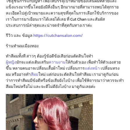
โซลูชั่นการแก้ปัญหา เพื่อให้บรรลุเป้าหมายของเส้นผมที่สวยและ
แข็งแรงมากขึ้นโดยยังมีสิ่งอื่นๆ อีกมากมายที่สามารถพบได้ทุกราย
ละเอียดไปสู่เป้าหมายและความสุขที่สุดในการเลือกใช้บริการของ
เราในการมาเยือนเราได้เลยได้เลย ที่ Cut Chan และสัมผัส
ประสบการณ์ล่าสุดและน่าจดจำที่สุดกับทางเราค่ะ
รีวิว และ ข้อมูล
https://cutchansalon.com/
ร้านทำผมเมืองทอง
ทำสีผมทั้งที สาวๆ ต้องรู้ข้อดีข้อเสียก่อนตัดสินใจทำ
ผู้หญิง
มักจะแต่งเติมเสริม
ความงาม
ให้กับตัวเอง เพื่อทำให้ตัวเองสวย
ขึ้น หลายคนอาจเปลี่ยนเสื้อผ้าใหม่ เปลี่ยนการ
แต่งหน้า
เปลี่ยนทรง
ผม หรืออาจทำ
สีผม
ใหม่ แต่ก่อนจะตัดสินใจทำสีผม เรามาดูกันก่อน
ว่าการทำสีผมมีข้อดีหรือข้อเสียยังไงบ้าง เพื่อใช้พิจารณาว่าควรจะทำ
สีผมใหม่หรือไม่ และจะดีไม่ดียังไงบ้าง มาดูกันเลยค่ะ