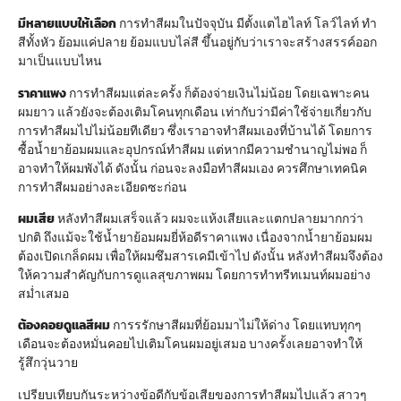
มีหลายแบบให้เลือก
การทำสีผมในปัจจุบัน มีตั้งแตไฮไลท์ โลว์ไลท์ ทำ
สีทั้งหัว ย้อมแค่ปลาย ย้อมแบบไล่สี ขึ้นอยู่กับว่าเราจะสร้างสรรค์ออก
มาเป็นแบบไหน
ราคาแพง
การทำสีผมแต่ละครั้ง ก็ต้องจ่ายเงินไม่น้อย โดยเฉพาะคน
ผมยาว แล้วยังจะต้องเติมโคนทุกเดือน เท่ากับว่ามีค่าใช้จ่ายเกี่ยวกับ
การทำสีผมไปไม่น้อยทีเดียว ซึ่งเราอาจทำสีผมเองที่บ้านได้ โดยการ
ซื้อน้ำยาย้อมผมและอุปกรณ์ทำสีผม แต่หากมีความชำนาญไม่พอ ก็
อาจทำให้ผมพังได้ ดังนั้น ก่อนจะลงมือทำสีผมเอง ควรศึกษาเทคนิค
การทำสีผมอย่างละเอียดซะก่อน
ผมเสีย
หลังทำสีผมเสร็จแล้ว ผมจะแห้งเสียและแตกปลายมากกว่า
ปกติ ถึงแม้จะใช้น้ำยาย้อมผมยี่ห้อดีราคาแพง เนื่องจากน้ำยาย้อมผม
ต้องเปิดเกล็ดผม เพื่อให้ผมซึมสารเคมีเข้าไป ดังนั้น หลังทำสีผมจึงต้อง
ให้ความสำคัญกับการดูแลสุขภาพผม โดยการทำทรีทเมนท์ผมอย่าง
สม่ำเสมอ
ต้องคอยดูแลสีผม
การรรักษาสีผมที่ย้อมมาไม่ให้ด่าง โดยแทบทุกๆ
เดือนจะต้องหมั่นคอยไปเติมโคนผมอยู่เสมอ บางครั้งเลยอาจทำให้
รู้สึกวุ่นวาย
เปรียบเทียบกันระหว่างข้อดีกับข้อเสียของการทำสีผมไปแล้ว สาวๆ