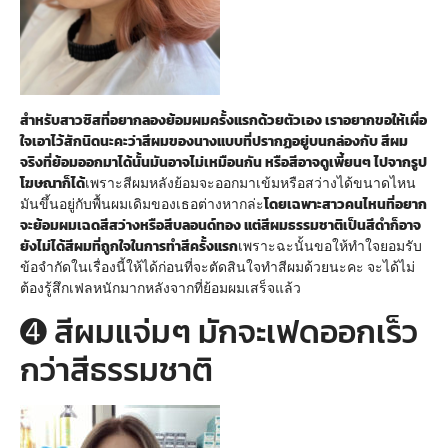
สำหรับสาวซิสที่อยากลองย้อมผมครั้งแรกด้วยตัวเอง เราอยากขอให้เผื่อ
ใจเอาไว้สักนิดนะคะว่าสีผมของนางแบบที่ปรากฏอยู่บนกล่องกับ สีผม
จริงที่ย้อมออกมาได้นั้นมันอาจไม่เหมือนกัน หรือสีอาจดูเพี้ยนๆ ไปจากรูป
โฆษณาก็ได้
เพราะสีผมหลังย้อมจะออกมาเข้มหรือสว่างได้ขนาดไหน
มันขึ้นอยู่กับพื้นผมเดิมของเธอต่างหากล่ะ
โดยเฉพาะสาวคนไหนที่อยาก
จะย้อมผมเฉดสีสว่างหรือสีบลอนด์ทอง แต่สีผมธรรมชาติเป็นสีดำก็อาจ
ยังไม่ได้สีผมที่ถูกใจในการทำสีครั้งแรก
เพราะฉะนั้นขอให้ทำใจยอมรับ
ข้อจำกัดในเรื่องนี้ให้ได้ก่อนที่จะตัดสินใจทำสีผมด้วยนะคะ จะได้ไม่
ต้องรู้สึกเฟลหนักมากหลังจากที่ย้อมผมเสร็จแล้ว
➍ สีผมแจ่มๆ มักจะเฟดออกเร็ว
กว่าสีธรรมชาติ