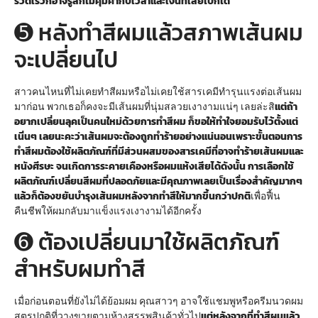
รวดเร็วก็อาจรู้สึกไม่คุ้มค่ากับเวลาและเงินที่เสียไปก็ได้
➎ หลังทำสีผมแล้วสภาพเส้นผม
จะเปลี่ยนไป
สาวคนไหนที่ไม่เคยทำสีผมหรือไม่เคยใช้สารเคมีทำรุนแรงต่อเส้นผม
มาก่อน พวกเธอก็คงจะมีเส้นผมที่นุ่มสลวยเงางามแน่ๆ เลยล่ะสิ
แต่ถ้า
อยากเปลี่ยนลุคเป็นคนใหม่ด้วยการทำสีผม ก็ขอให้ทำใจยอมรับไว้ตั้งแต่
เนิ่นๆ เลยนะคะว่า
เส้นผมจะต้องถูกทำร้ายอย่างแน่นอน
เพราะขั้นตอนการ
ทำสีผมต้องใช้ผลิตภัณฑ์ที่มีส่วนผสมของสารเคมีที่อาจทำร้ายเส้นผมและ
หนังศีรษะ จนเกิดการระคายเคืองหรือผมแห้งเสียได้
ดังนั้น การเลือกใช้
ผลิตภัณฑ์เปลี่ยนสีผมที่ปลอดภัยและมีคุณภาพเลยเป็นเรื่องสำคัญมากๆ
แล้วก็ต้องขยันบำรุงเส้นผมหลังจากทำสีให้มากขึ้นกว่าปกติ
เพื่อฟื้น
คืนชีพให้ผมกลับมาแข็งแรงเงางามได้อีกครั้ง
➏ ต้องเปลี่ยนมาใช้ผลิตภัณฑ์
สำหรับผมทำสี
เมื่อก่อนตอนที่ยังไม่ได้ย้อมผม คุณสาวๆ อาจใช้แชมพูหรือครีมนวดผม
สูตรปกติที่วางขายตามห้างสรรพสินค้าทั่วไป
แต่หลังจากที่ทำสีผมแล้ว